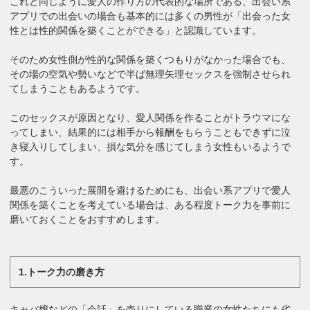
これと同じように愛人の作り方の代表的な場所である、出会い系
アプリでの出会いの場合も基本的には多くの男性が「出会った女
性とは性的関係を築くことができる」と認識しています。
そのため女性側が性的な関係を築くつもりがなかった場合でも、
その場の空気や勢いなどで半ば無理矢理セックスを強制させられ
てしまうこともあるようです。
このセックスが原因となり、愛人関係を作ることがトラウマにな
ってしまい、結果的には相手から報酬をもらうこともできずに泣
き寝入りしてしまい、損な気分を感じてしまう女性もいるようで
す。
最悪のこういった展開を避けるためにも、出会い系アプリで愛人
関係を築くことを考えている場合は、ある程度トーク力を事前に
磨いておくことをおすすめします。
1.トーク力の磨き方
キャバ嬢などの「会話」を売りにしている職業の女性たちにも劣